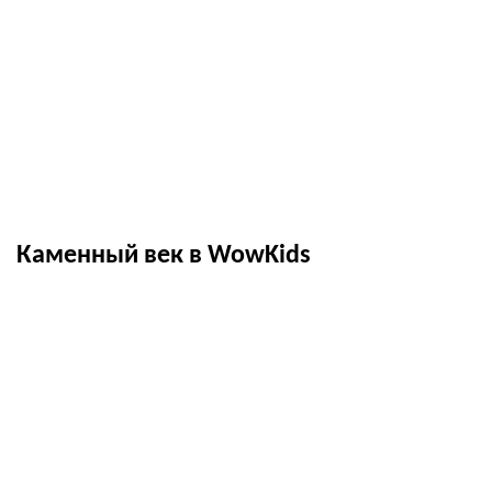
Каменный век в WowKids